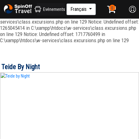
Notice: Undefined index: ordenar in C:\xampp\htdocs\w-
services\repositories\GroupRepository.php on line 415 Notice:
Français
Evénements
Undefined offset: 1265045344 in C:\xampp\htdocs\w-
services\class.excursions.php on line 129 Notice: Undefined offset:
1265045414 in C:\xampp\htdocs\w-services\class.excursions.php
on line 129 Notice: Undefined offset: 1717760499 in
C:\xampp\htdocs\w-services\class.excursions.php on line 129
Teide By Night