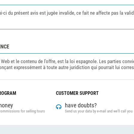
ci du présent avis est jugée invalide, ce fait ne affecte pas la valid
ENCE
e Web et le contenu de l'offre, est la loi espagnole. Les parties con
onçant expressément à toute autre juridiction qui pourrait lui corre
PROGRAM
CUSTOMER SUPPORT
money
have doubts?
commissions for selling tours
Send us your data by e-mail and we'll call you