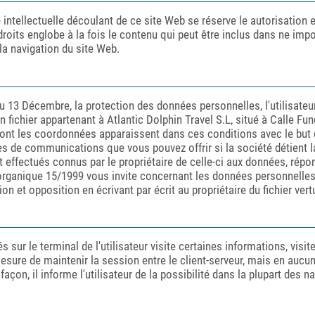
é intellectuelle découlant de ce site Web se réserve le autorisation 
s droits englobe à la fois le contenu qui peut être inclus dans ne imp
 la navigation du site Web.
u 13 Décembre, la protection des données personnelles, l'utilisate
n fichier appartenant à Atlantic Dolphin Travel S.L, situé à Calle F
ont les coordonnées apparaissent dans ces conditions avec le but d
ices de communications que vous pouvez offrir si la société détien
t effectués connus par le propriétaire de celle-ci aux données, répo
 organique 15/1999 vous invite concernant les données personnelles c
tion et opposition en écrivant par écrit au propriétaire du fichier ver
sur le terminal de l'utilisateur visite certaines informations, visite
esure de maintenir la session entre le client-serveur, mais en aucun c
 façon, il informe l'utilisateur de la possibilité dans la plupart des n