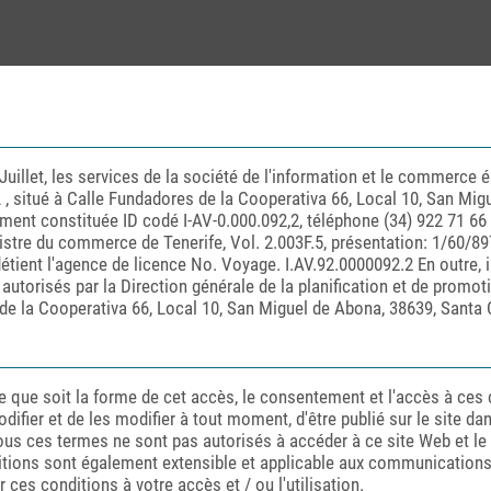
uillet, les services de la société de l'information et le commerce él
SL , situé à Calle Fundadores de la Cooperativa 66, Local 10, San Mi
ent constituée ID codé I-AV-0.000.092,2, téléphone (34) 922 71 66 
istre du commerce de Tenerife, Vol. 2.003F.5, présentation: 1/60/89
étient l'agence de licence No. Voyage. I.AV.92.0000092.2 En outre, 
t autorisés par la Direction générale de la planification et de pro
es de la Cooperativa 66, Local 10, San Miguel de Abona, 38639, Santa
le que soit la forme de cet accès, le consentement et l'accès à ces 
odifier et de les modifier à tout moment, d'être publié sur le site da
ous ces termes ne sont pas autorisés à accéder à ce site Web et le 
tions sont également extensible et applicable aux communications et
r ces conditions à votre accès et / ou l'utilisation.