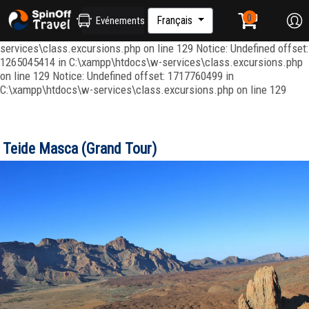
Notice: Undefined index: ordenar in C:\xampp\htdocs\w-
services\repositories\GroupRepository.php on line 415 Notice:
Français
Evénements
Undefined offset: 1265045344 in C:\xampp\htdocs\w-
services\class.excursions.php on line 129 Notice: Undefined offset:
1265045414 in C:\xampp\htdocs\w-services\class.excursions.php
on line 129 Notice: Undefined offset: 1717760499 in
C:\xampp\htdocs\w-services\class.excursions.php on line 129
Teide Masca (Grand Tour)