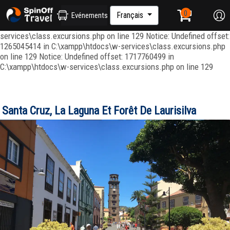
Notice: Undefined index: ordenar in C:\xampp\htdocs\w-
services\repositories\GroupRepository.php on line 415 Notice:
Français
Evénements
Undefined offset: 1265045344 in C:\xampp\htdocs\w-
services\class.excursions.php on line 129 Notice: Undefined offset:
1265045414 in C:\xampp\htdocs\w-services\class.excursions.php
on line 129 Notice: Undefined offset: 1717760499 in
C:\xampp\htdocs\w-services\class.excursions.php on line 129
Santa Cruz, La Laguna Et Forêt De Laurisilva