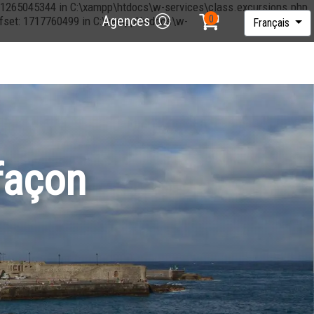
et: 1265045344 in C:\xampp\htdocs\w-services\class.excursions.php
Agences
offset: 1717760499 in C:\xampp\htdocs\w-
Français
façon