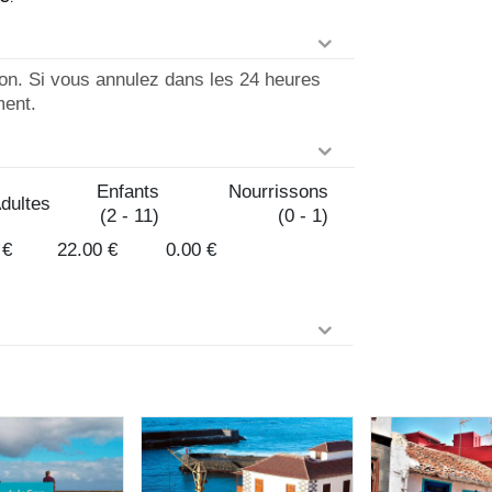
ion. Si vous annulez dans les 24 heures
ment.
Enfants
Nourrissons
dultes
(2 - 11)
(0 - 1)
 €
22.00 €
0.00 €