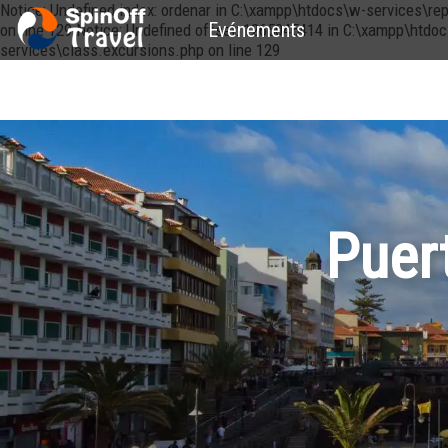
Notice: Undefined index: ordenar in C:\xampp\htdocs\w-services\re
Evénements
on line 129 Notice: Undefined offset: 1265045414 in C:\xampp\htdo
services\class.excursions.php on line 129
Puer