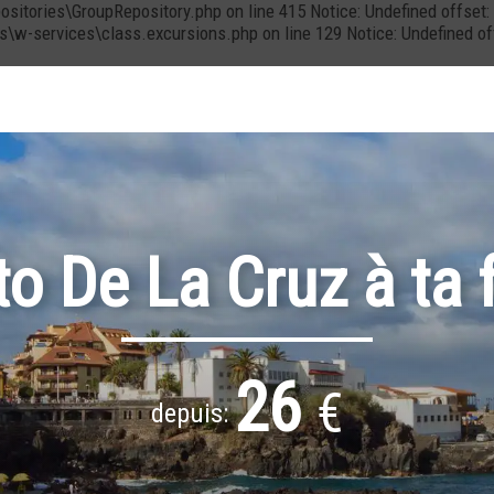
positories\GroupRepository.php on line 415 Notice: Undefined offs
cs\w-services\class.excursions.php on line 129 Notice: Undefined 
to De La Cruz à ta 
26
€
depuis: