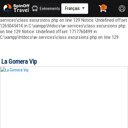
Notice: Undefined index: ordenar in C:\xampp\htdocs\w-
services\repositories\GroupRepository.php on line 415 Notice:
Français
Evénements
Undefined offset: 1265045344 in C:\xampp\htdocs\w-
services\class.excursions.php on line 129 Notice: Undefined offset:
1265045414 in C:\xampp\htdocs\w-services\class.excursions.php
on line 129 Notice: Undefined offset: 1717760499 in
C:\xampp\htdocs\w-services\class.excursions.php on line 129
La Gomera Vip