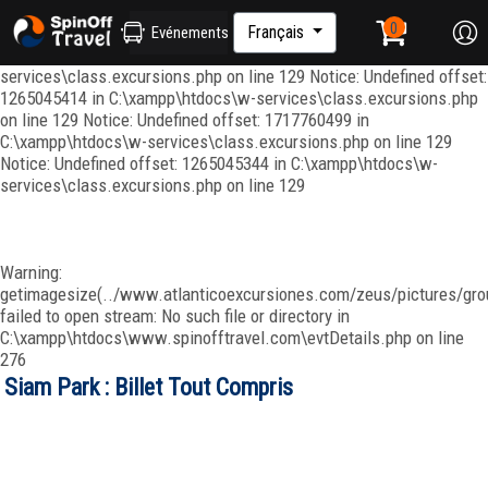
Notice: Undefined index: ordenar in C:\xampp\htdocs\w-
services\repositories\GroupRepository.php on line 415 Notice:
Français
Evénements
Undefined offset: 1265045344 in C:\xampp\htdocs\w-
services\class.excursions.php on line 129 Notice: Undefined offset:
1265045414 in C:\xampp\htdocs\w-services\class.excursions.php
on line 129 Notice: Undefined offset: 1717760499 in
C:\xampp\htdocs\w-services\class.excursions.php on line 129
Notice: Undefined offset: 1265045344 in C:\xampp\htdocs\w-
services\class.excursions.php on line 129
Warning:
getimagesize(../www.atlanticoexcursiones.com/zeus/pictures/grou
failed to open stream: No such file or directory in
C:\xampp\htdocs\www.spinofftravel.com\evtDetails.php on line
276
Siam Park : Billet Tout Compris