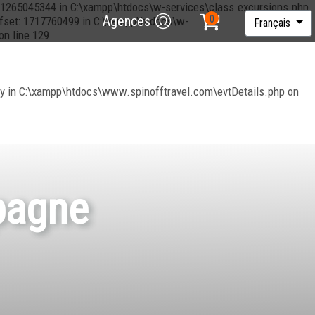
et: 1265045344 in C:\xampp\htdocs\w-services\class.excursions.php
Agences
offset: 1717760499 in C:\xampp\htdocs\w-
Français
on line 129
ory in C:\xampp\htdocs\www.spinofftravel.com\evtDetails.php on
pagne