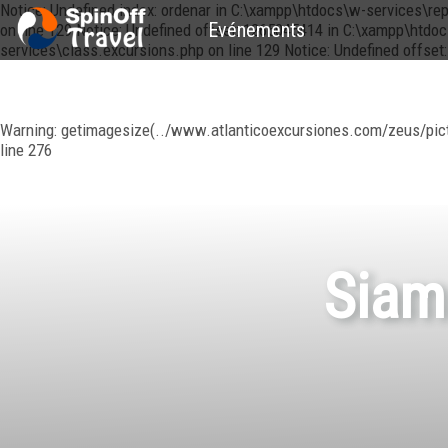
Notice: Undefined index: ordenar in C:\xampp\htdocs\w-services\re
Evénements
on line 129 Notice: Undefined offset: 1265045414 in C:\xampp\htdo
services\class.excursions.php on line 129 Notice: Undefined offse
Warning: getimagesize(../www.atlanticoexcursiones.com/zeus/pictur
line 276
Siam