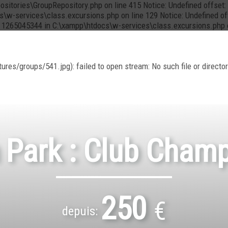
positories\GroupRepository.php on line 415 Notice: Undefined offs
cs\w-services\class.excursions.php on line 129 Notice: Undefined 
t: 1265045344 in C:\xampp\htdocs\w-services\class.excursions.php 
es/groups/541.jpg): failed to open stream: No such file or direct
 Park : Club Cham
250
€
depuis: