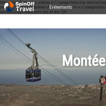
Notice: Undefined index: ordenar in C:\xampp\htdocs\w-services\re
Evénements
on line 129 Notice: Undefined offset: 1265045414 in C:\xampp\htdo
services\class.excursions.php on line 129
Montée 