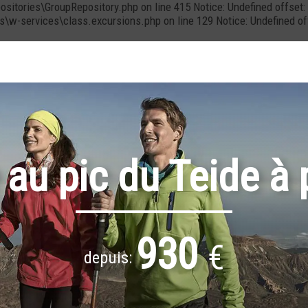
positories\GroupRepository.php on line 415 Notice: Undefined offs
cs\w-services\class.excursions.php on line 129 Notice: Undefined 
au pic du Teide à 
930
€
depuis: