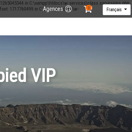
et: 1265045344 in C:\xampp\htdocs\w-services\class.excursions.php
Agences
offset: 1717760499 in C:\xampp\htdocs\w-
Français
pied VIP