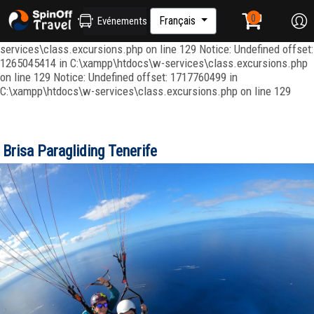
Notice: Undefined index: ordenar in C:\xampp\htdocs\w-
services\repositories\GroupRepository.php on line 415 Notice:
Français
Evénements
Undefined offset: 1265045344 in C:\xampp\htdocs\w-
services\class.excursions.php on line 129 Notice: Undefined offset:
1265045414 in C:\xampp\htdocs\w-services\class.excursions.php
on line 129 Notice: Undefined offset: 1717760499 in
C:\xampp\htdocs\w-services\class.excursions.php on line 129
Brisa Paragliding Tenerife